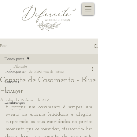
Post
Todos posts
Diferente
Todos posts
19 de mai. de 2018
1 min de leitura
Convite de Casamento - Blue
Convites
Flower
Decoração
Atualizado:
16 de set. de 2018
Lembranças
E porque um casamento é sempre um 
evento de enorme felicidade e alegria, 
surpreenda os seus convidados no preciso 
momento que os convidar, oferecendo-lhes 
desde logo um convite de casamento 