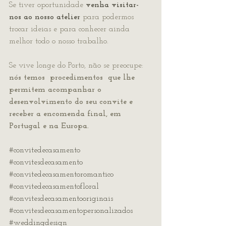
Se tiver oportunidade 
venha visitar-
nos ao nosso atelier
 para podermos 
trocar ideias e para conhecer ainda 
melhor todo o nosso trabalho.
Se vive longe do Porto, não se preocupe: 
nós temos  procedimentos  que lhe 
permitem acompanhar o 
desenvolvimento do seu convite e 
receber a encomenda final, em 
Portugal e na Europa.
#convitedecasamento
#convitesdecasamento
#convitedecasamentoromantico
#convitedecasamentofloral
#convitesdecasamentooriginais
#convitesdecasamentopersonalizados
#weddingdesign