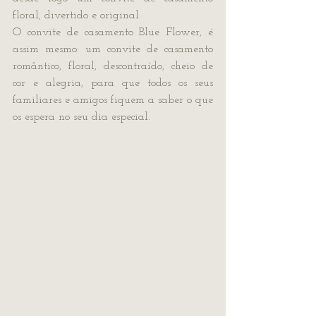
floral, divertido e original. 
O convite de casamento Blue Flower, é 
assim mesmo: um convite de casamento 
romântico, floral, descontraído, cheio de 
cor e alegria, para que todos os seus 
familiares e amigos fiquem a saber o que 
os espera no seu dia especial.