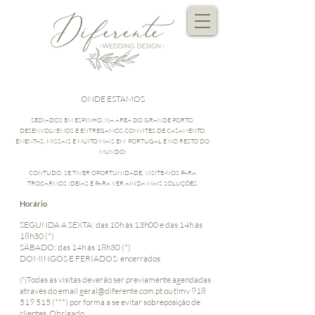
ONDE ESTAMOS
SEDIADOS EM ESPINHO, NA ÁREA DO GRANDE PORTO,
DESENVOLVEMOS E ENTREGAMOS CONVITES DE CASAMENTO,
EMENTAS, MISSAIS E MUITO MAIS EM PORTUGAL E NO RESTO DO
MUNDO!​
CONTUDO, SE TIVER OPORTUNIDADE, VISITE-NOS PARA
TROCARMOS IDEIAS E PARA VER AINDA MAIS SOLUÇÕES.
Horário
SEGUNDA A SEXTA: das 10h às 13h00 e das 14h às
18h30 (*)
SÁBADO: das 14h às 18h30 (*)
DOMINGOS E FERIADOS: encerrados
odas as visitas deverão ser previamente agendadas
(*)T
através do email
geral@diferente.com.pt
ou tlmv
918
519 515
(***)
por forma a se evitar sobreposição de
clientes
. Obrigado.