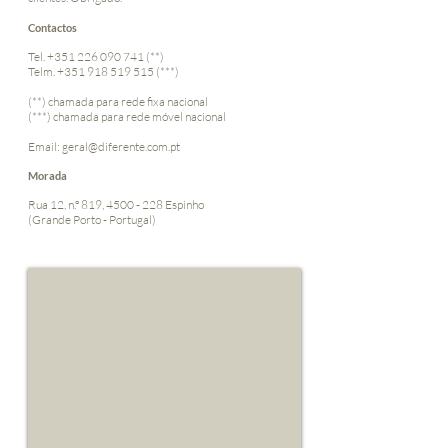
Contactos
Tel.
+351 226 090 741
(**)
Telm.
+351 918 519 515
(***)
(**) chamada para rede fixa nacional
(***) chamada para rede móvel nacional
Email:
geral@diferente.com.pt
Morada
Rua 12, n.º 819,
4500 - 228
Espinho
(Grande Porto - Portugal)
​