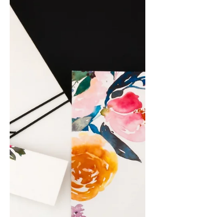
- Pink Flower
O convite de casamento floral Pink
Flower, é um convite de casamento
romântico, de cores suaves, em tons cor
de rosa, marcado pela...