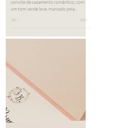
Diferente
24 de ago. de 2018
1 min de leitura
Convite de Casamento
- Inês
O convite de casamento floral Inês, é um
convite de casamento romântico, com
um tom verde leve, marcado pela
simplicidade das suas formas...