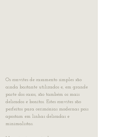
Os convites de casamento simples são 
ainda bastante utilizados e, em grande 
parte dos casos, são também os mais 
delicados e bonitos. Estes convites são 
perfeitos para cerimónias modernas pois 
apostam em linhas delicadas e 
minimalistas. 