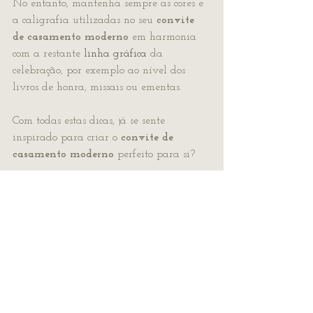
No entanto, mantenha sempre as cores e 
a caligrafia utilizadas no seu 
convite 
de casamento moderno
 em harmonia 
com a restante 
linha gráfica
 da 
celebração, por exemplo ao nível dos 
livros de honra, missais ou ementas.
Com todas estas dicas, já se sente 
inspirado para criar o 
convite de 
casamento moderno
 perfeito para si?
Veja mais convites de casamento 
aqui
 .
Se tiver oportunidade 
venha visitar-
nos ao nosso atelier
 para podermos 
trocar ideias e para conhecer ainda 
melhor todo o nosso trabalho.
Se vive longe do Porto, não se preocupe: 