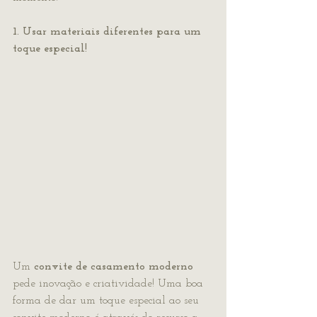
1. Usar materiais diferentes para um 
toque especial!
Um 
convite de casamento moderno
pede inovação e criatividade! Uma boa 
forma de dar um toque especial ao seu 