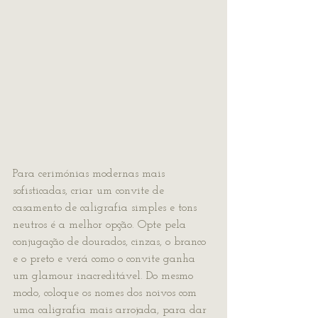
Para cerimónias modernas mais 
sofisticadas, criar um convite de 
casamento de caligrafia simples e tons 
neutros é a melhor opção. Opte pela 
conjugação de dourados, cinzas, o branco 
e o preto e verá como o convite ganha 
um glamour inacreditável. Do mesmo 
modo, coloque os nomes dos noivos com 
uma caligrafia mais arrojada, para dar 