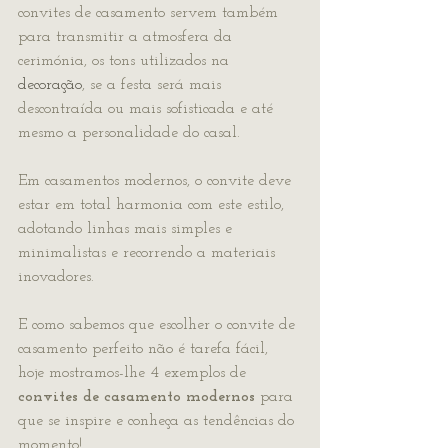
convites de casamento servem também 
para transmitir a atmosfera da 
cerimónia, os tons utilizados na 
decoração
, se a festa será mais 
descontraída ou mais sofisticada e até 
mesmo a personalidade do casal. 
Em casamentos modernos, o convite deve 
estar em total harmonia com este estilo, 
adotando linhas mais simples e 
minimalistas e recorrendo a materiais 
inovadores. 
E como sabemos que escolher o convite de 
casamento perfeito não é tarefa fácil, 
hoje mostramos-lhe 4 exemplos de 
convites de casamento modernos
 para 
que se inspire e conheça as tendências do 
momento!