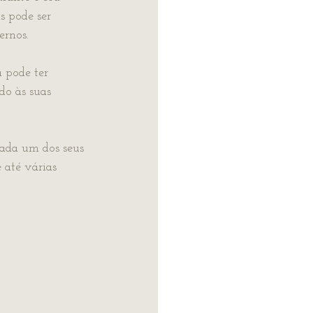
s pode ser 
ernos.
 pode ter 
o às suas 
cada um dos seus 
 até várias 