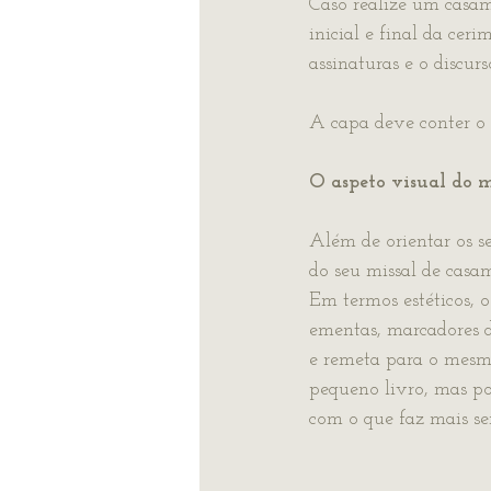
Caso realize um casame
inicial e final da ceri
assinaturas e o discur
A capa deve conter o 
O aspeto visual do m
Além de orientar os s
do seu missal de casa
Em termos estéticos, o
ementas, marcadores d
e remeta para o mesm
pequeno livro, mas po
com o que faz mais sen