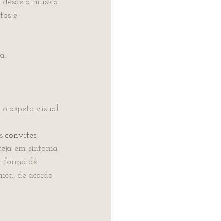
, desde a música 
tos e 
a.
 o aspeto visual 
s 
convites
, 
teja em sintonia 
 forma de 
ica, de acordo 