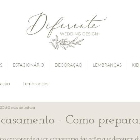
S
ESTACIONÁRIO
DECORAÇÃO
LEMBRANÇAS
KID
ação
Lembranças
 2018
2 min de leitura
 casamento - Como preparar
to corresponde a um cronograma das ações que decorrem du