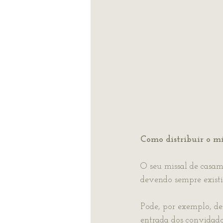
Como distribuir o m
O seu missal de casame
devendo sempre existi
Pode, por exemplo, de
entrada dos convidados