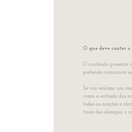
O que deve conter o
O conteúdo presente n
pretende comunicar a
Se vai realizar um ca
como a entrada dos no
todas as orações e câ
troca das alianças, o 