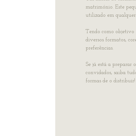
matrimónio. Este pequ
utilizado em qualquer
Tendo como objetivo o
diversos formatos, core
preferências.
Se já está a preparar
convidados, saiba tudo
formas de o distribuir!