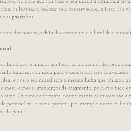
nto civil, pode adaptar todo o seu missal à cerimónia civil
mónia, as leituras a realizar pela conservadora, a troca dos vo
so dos padrinhos.
nome dos noivos, a data do casamento e o local da cerimóni
issal
eus familiares e amigos em todos os momentos da cerimónia,
mento também contribui para o deleite dos seus convidados.
 ideal é que o seu missal siga a mesma linha que utilizou no
e mesa, cones e 
lembranças de casamento
, para que tudo es
o tema. Quanto ao formato, normalmente os missais são em
de personalizá-lo como preferir, por exemplo numa folha ún
tido para si.