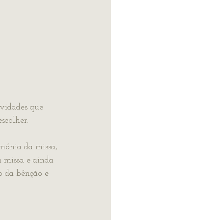
vidades que 
scolher.
imónia da missa, 
 missa e ainda 
o da bênção e 