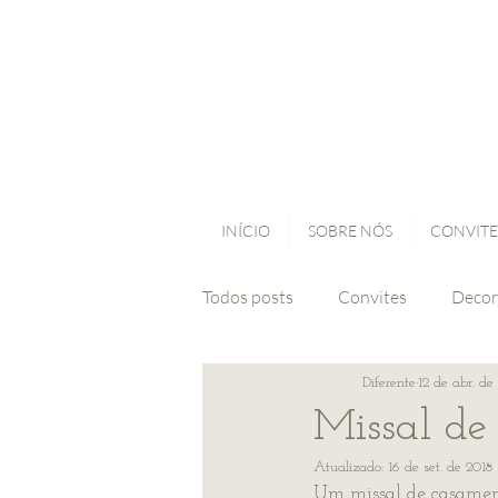
INÍCIO
SOBRE NÓS
CONVITE
Todos posts
Convites
Decor
Diferente
12 de abr. de
Missal de
Atualizado:
16 de set. de 2018
Um missal de casamen