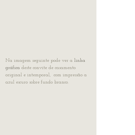
Na imagem seguinte pode ver a 
linha 
gráfica
 deste convite de casamento 
original e intemporal,  com impressão a 
azul escuro sobre fundo branco.