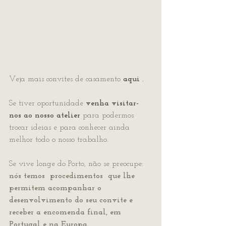
Veja mais convites de casamento 
aqui
 .
Se tiver oportunidade 
venha visitar-
nos ao nosso atelier
 para podermos 
trocar ideias e para conhecer ainda 
melhor todo o nosso trabalho.
Se vive longe do Porto, não se preocupe: 
nós temos  procedimentos  que lhe 
permitem acompanhar o 
desenvolvimento do seu convite e 
receber a encomenda final, em 
Portugal e na Europa.