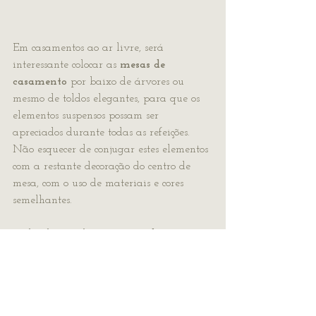
Em casamentos ao ar livre, será 
interessante colocar as 
mesas de 
casamento
 por baixo de árvores ou 
mesmo de toldos elegantes, para que os 
elementos suspensos possam ser 
apreciados durante todas as refeições. 
Não esquecer de conjugar estes elementos 
com a restante decoração do centro de 
mesa, com o uso de materiais e cores 
semelhantes.
Já decidiu qual a sua 
mesa de 
casamento
 favorita? 
Contacte
 já uma 
empresa de wedding design
, discuta as 
suas ideias com profissionais criativos e 
obtenha o orçamento da sua decoração 