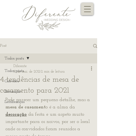
Post
Todos posts
Diferente
Todos posts
31 de mai. de 2021
2 min de leitura
4 tendências de mesa de
Convites
casamento para 2021
Decoração
Pode parecer um pequeno detalhe, mas a 
Lembranças
mesa de casament
o é a alma da 
decoração
 da festa e um aspeto muito 
importante para os noivos, por ser o local 
onde os convidados ficam reunidos a 