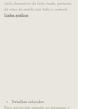
estilo decorativo da festa tendo, portanto, 
de estar de acordo com toda a restante 
linha gráfica
.
Detalhes coloridos
Para noivos com atenção ao pormenor e 