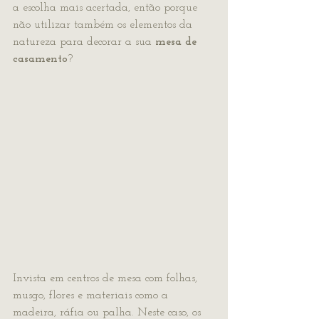
a escolha mais acertada, então porque 
não utilizar também os elementos da 
natureza para decorar a sua 
mesa de 
casamento
?
Invista em centros de mesa com folhas, 
musgo, flores e materiais como a 
madeira, ráfia ou palha. Neste caso, os 