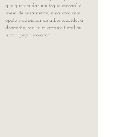
que querem dar um toque especial à 
mesa de casamento
, uma excelente 
opção é adicionar detalhes coloridos à 
decoração, seja num arranjo floral ou 
numa peça decorativa. 