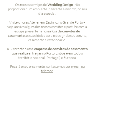
Os nossos serviços de
Wedding Design
irão
proporcionar um ambiente Diferente e distinto, no seu
dia especial.
Visite o nosso Atelier em Espinho, no Grande Porto –
veja ao vivo alguns dos nossos convites e partilhe com a
equipa presente na nossa
loja de convites de
casamento
as suas ideias para o design do seu convite,
casamento e estacionário..
A Diferente é uma
empresa de convites de casamento
que realiza entregas no Porto, Lisboa e em todo o
território nacional (Portugal) e Europeu.
Peça já o seu orçamento: contacte-nos por
e-mail ou
telefone
.
VISITE O NOSSO ATELIER , EM ESPINHO - GRANDE
PORTO
SEGUNDA A SEXTA: das 10h às 13h00 e das 14h às
18h30 (*)
SÁBADO: das 14h às 18h30 (*)
odas as visitas deverão ser previamente agendadas
(*)T
(
geral@diferente.com.pt
ou
918 519 515)
por forma a
se evitar sobreposição de clientes
. Obrigado.