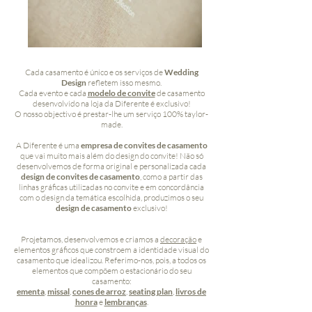
Cada casamento é único e os serviços de
Wedding
Design
refletem isso mesmo.
Cada evento e cada
modelo de convite
de casamento
desenvolvido na loja da Diferente é exclusivo!
O nosso objectivo é prestar-lhe um serviço 100% taylor-
made.
A Diferente é uma
empresa de convites de casamento
que vai muito mais além do design do convite! Não só
desenvolvemos de forma original e personalizada cada
design de convites de casamento
, como a partir das
linhas gráficas utilizadas no convite e em concordância
com o design da temática escolhida, produzimos o seu
design de casamento
exclusivo!
Projetamos, desenvolvemos e criamos a
decoração
e
elementos gráficos que constroem a identidade visual do
casamento que idealizou. Referimo-nos, pois, a todos os
elementos que compõem o estacionário do seu
casamento:
ementa
,
missal
,
cones de arroz
,
seating plan
,
livros de
honra
e
lembranças
.