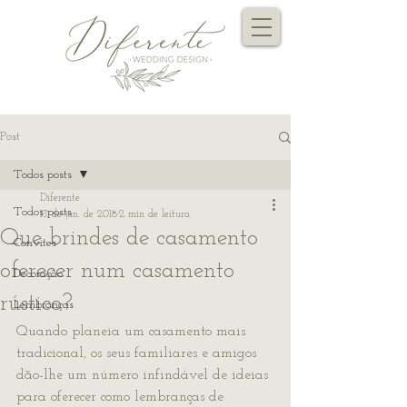
Post
Todos posts
Diferente
Todos posts
13 de jun. de 2018
2 min de leitura
Que brindes de casamento
Convites
oferecer num casamento
Decoração
rústico?
Lembranças
Quando planeia um casamento mais 
tradicional, os seus familiares e amigos 
dão-lhe um número infindável de ideias 
para oferecer como lembranças de 