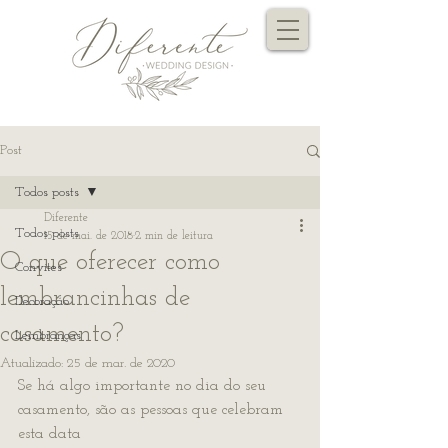
Post
Todos posts
Diferente
Todos posts
15 de mai. de 2018
2 min de leitura
O que oferecer como
Convites
lembrancinhas de
Decoração
casamento?
Lembranças
Atualizado:
25 de mar. de 2020
Se há algo importante no dia do seu 
casamento, são as pessoas que celebram 
esta data