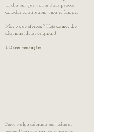
no dia em que viram duas pessoas 
amadas constituírem uma só família.
Mas o que oferecer? Hoje damos-lhe 
algumas ideias originais!
1. Doces tentações
Doces é algo adorado por todas as 
pessoas! Sejam cupcakes, macarons, 