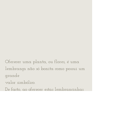
Oferecer uma planta, ou flores, é uma 
lembrança não só bonita como possui um 
grande
valor simbólico.
De facto, ao oferecer estas lembrancinhas 
de casamento está a dar aos seus 
convidados
uma forma de vida, que é exatamente o 
que está a acontecer com os noivos. 
Assim, os