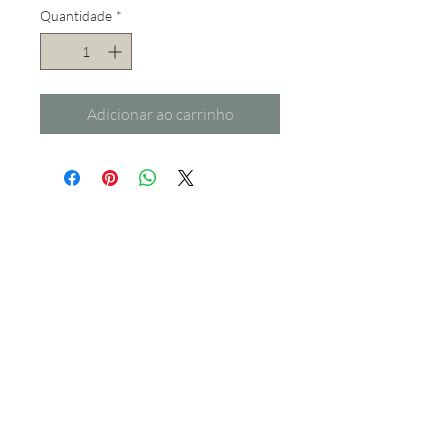
Quantidade
*
Adicionar ao carrinho
design by Diferente ® 2018
A Diferente - Soluções Criativas para Eventos, lda.,
enquanto empresa que desenvolve criações do domínio
artístico, encontra-se protegida pelo Código do Direito de
Autor e dos Direitos Conexos - Decreto Lei 63/85 de 14 de
Março na sua redacção actualizada, detendo assim os
direitos de autor - morais e patrimoniais - de todos os
trabalhos que cria, os quais só podem ser utilizados,