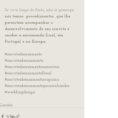
Se vive longe do Porto, não se preocupe: 
nós temos  procedimentos  que lhe 
permitem acompanhar o 
desenvolvimento do seu convite e 
receber a encomenda final, em 
Portugal e na Europa.
#convitedecasamento
#convitesdecasamento
#convitedecasamentoromantico
#convitedecasamentofloral
#convitesdecasamentooriginais
#convitesdecasamentopersonalizados
#weddingdesign
Convites