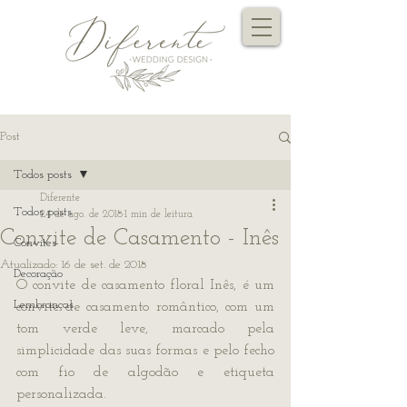
Post
Todos posts
Diferente
Todos posts
24 de ago. de 2018
1 min de leitura
Convite de Casamento - Inês
Convites
Atualizado:
16 de set. de 2018
Decoração
O convite de casamento floral Inês, é um 
Lembranças
convite de casamento romântico, com um 
tom verde leve, marcado pela 
simplicidade das suas formas e pelo fecho 
com fio de algodão e etiqueta 
personalizada.