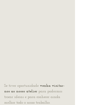
Se tiver oportunidade 
venha visitar-
nos ao nosso atelier
 para podermos 
trocar ideias e para conhecer ainda 
melhor todo o nosso trabalho.