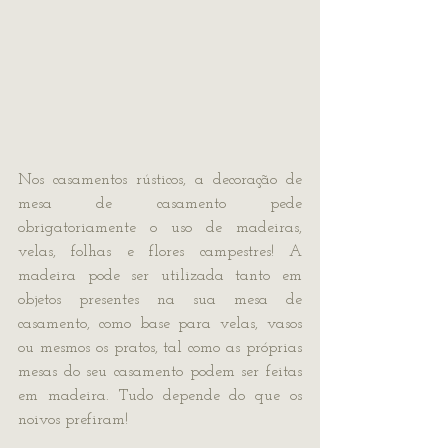
Nos casamentos rústicos, a decoração de 
mesa de casamento pede 
obrigatoriamente o uso de madeiras, 
velas, folhas e flores campestres! A 
madeira pode ser utilizada tanto em 
objetos presentes na sua mesa de 
casamento, como base para velas, vasos 
ou mesmos os pratos, tal como as próprias 
mesas do seu casamento podem ser feitas 
em madeira. Tudo depende do que os 
noivos prefiram!