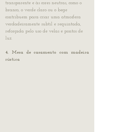
transparente e às cores neutras, como o 
branco, o verde claro ou o bege 
contribuem para criar uma atmosfera 
verdadeiramente subtil e requintada, 
reforçada pelo uso de velas e pontos de 
luz.
4. Mesa de casamento com madeira 
rústica