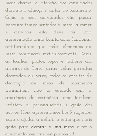
mais chama a atenção dos convidados 
durante o almoço e jantar do casamento. 
Como os seus convidados vão passar 
bastante tempo sentados à mesa, a comer 
e conviver, esta deve ter uma 
apresentação tanto bonita como funcional, 
certificando-se que todos elementos da 
mesa combinam meticulosamente. Desde 
as toalhas, pratos, copos e talheres aos 
arranjos de flores, jarras, velas, garrafas 
decoradas ou vasos, todos os enfeites de 
decoração de mesa de casamento 
transmitem não só cuidado com a 
aparência da cerimónia como também 
refletem a personalidade e gosto dos 
noivos. Hoje, apresentamos-lhe 5 sugestões 
para o ajudar a definir o estilo que mais 
gosta para 
decorar a sua mesa
 e ter o 
casamento com que sempre sonho!